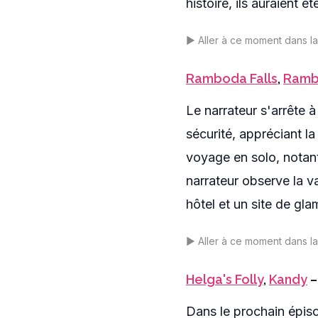
histoire, ils auraient é
▶️
Aller à ce moment dans l
Ramboda Falls
,
Ram
Le narrateur s'arrête
sécurité, appréciant la
voyage en solo, notant
narrateur observe la v
hôtel et un site de gla
▶️
Aller à ce moment dans l
Helga's Folly
,
Kandy
–
Dans le prochain épisod