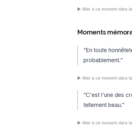
▶️
Aller à ce moment dans l
Moments mémorab
“
En toute honnêteté
probablement.
”
▶️
Aller à ce moment dans l
“
C'est l'une des cr
tellement beau.
”
▶️
Aller à ce moment dans l