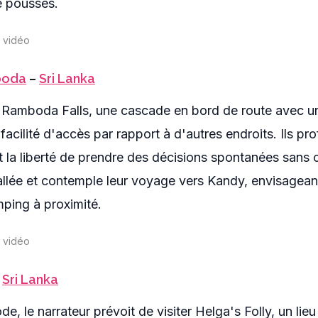
té poussés.
a vidéo
boda
–
Sri Lanka
 à Ramboda Falls, une cascade en bord de route avec 
 facilité d'accès par rapport à d'autres endroits. Ils pr
 la liberté de prendre des décisions spontanées sans c
allée et contemple leur voyage vers Kandy, envisagean
mping à proximité.
a vidéo
Sri Lanka
e, le narrateur prévoit de visiter Helga's Folly, un li