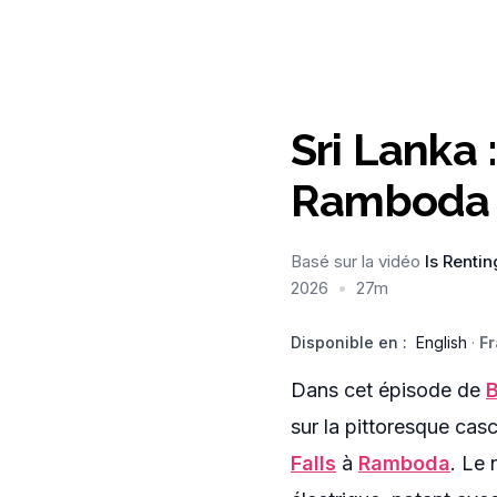
Sri Lanka 
Ramboda 
Basé sur la vidéo
Is Renti
2026
•
27m
Disponible en :
English
·
Fr
Dans cet épisode de
B
sur la pittoresque ca
Falls
à
Ramboda
. Le 