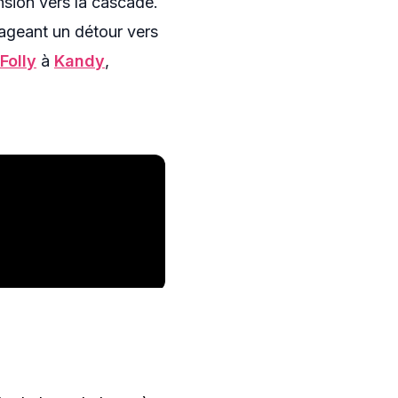
nsion vers la cascade.
sageant un détour vers
Folly
à
Kandy
,