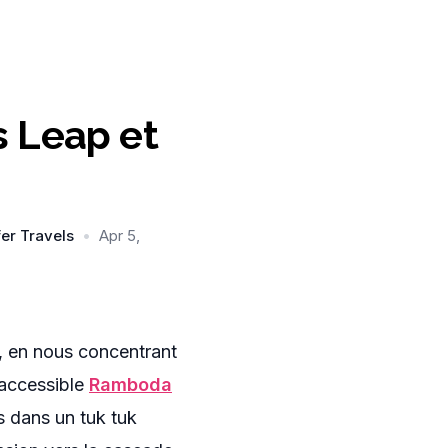
s Leap et
fer Travels
•
Apr 5,
, en nous concentrant
 accessible
Ramboda
s dans un tuk tuk