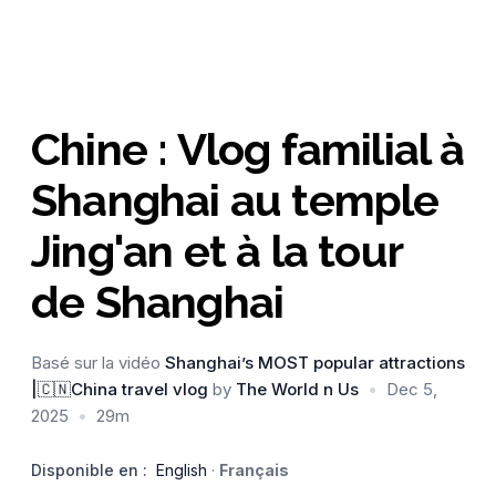
Chine : Vlog familial à
Shanghai au temple
Jing'an et à la tour
de Shanghai
Basé sur la vidéo
Shanghai’s MOST popular attractions
|🇨🇳China travel vlog
by
The World n Us
•
Dec 5,
2025
•
29m
Disponible en :
English
·
Français